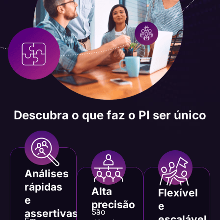
Descubra o que faz o PI ser único
Análises
rápidas
Alta
Flexível
e
precisão
e
São
assertivas
escalável