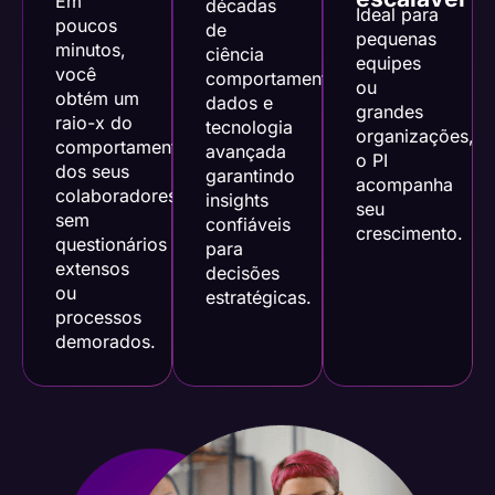
Em
décadas
Ideal para
poucos
de
pequenas
minutos,
ciência
equipes
você
comportamental,
ou
obtém um
dados e
grandes
raio-x do
tecnologia
organizações,
comportamento
avançada
o PI
dos seus
garantindo
acompanha
colaboradores,
insights
seu
sem
confiáveis
crescimento.
questionários
para
extensos
decisões
ou
estratégicas.
processos
demorados.